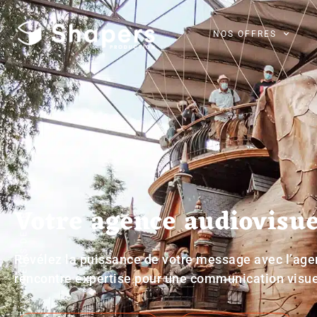
NOS OFFRES
FAÇONNEURS DE MESSAGES
Votre agence audiovisue
Révélez la puissance de votre message avec l’agen
rencontre expertise pour une communication visue