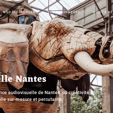
NOS RÉFÉRENCES
LES FAÇONNEURS
WHAT’S NE
lle Nantes
ce audiovisuelle de Nantes, où créativité
lle sur-mesure et percutante.