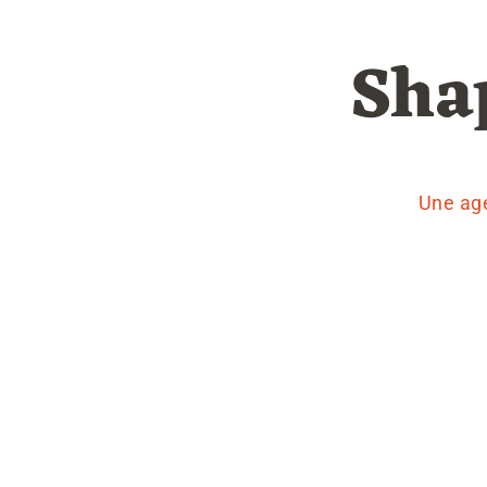
Sha
Une age